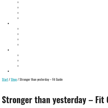
10. FASTENTAG
11. FASTENTAG
12. FASTENTAG
AUFBAUTAG
HEILFASTEN ANLEITUNG
VORAUSSETZUNGEN
FASTENREGELN
HEILFASTEN ARTEN
ENTSCHLACKUNG
HEILFASTEN WIE/WO/WANN?
WO HEILFASTEN?
HEILFASTEN ALLEINE ODER IN DER GRUPPE?
HEILFASTEN IM URLAUB ODER IM ALLTAG?
SHOP
Start
/
Shop
/ Stronger than yesterday – Fit Guide
Stronger than yesterday – Fit