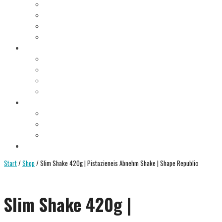
10. FASTENTAG
11. FASTENTAG
12. FASTENTAG
AUFBAUTAG
HEILFASTEN ANLEITUNG
VORAUSSETZUNGEN
FASTENREGELN
HEILFASTEN ARTEN
ENTSCHLACKUNG
HEILFASTEN WIE/WO/WANN?
WO HEILFASTEN?
HEILFASTEN ALLEINE ODER IN DER GRUPPE?
HEILFASTEN IM URLAUB ODER IM ALLTAG?
SHOP
Start
/
Shop
/ Slim Shake 420g | Pistazieneis Abnehm Shake | Shape Republic
Slim Shake 420g |